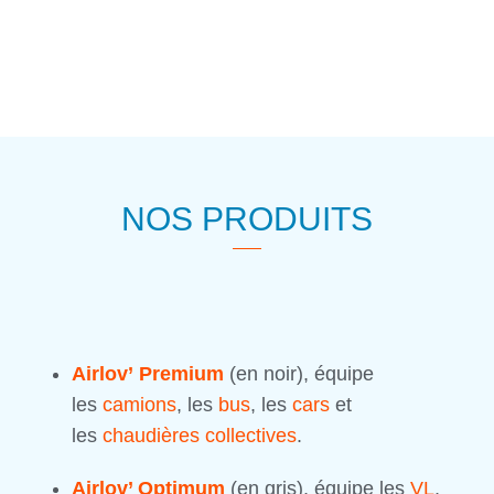
NOS PRODUITS
Airlov’ Premium
(en noir), équipe
les
camions
, les
bus
, les
cars
et
les
chaudières collectives
.
Airlov’ Optimum
(en gris), équipe les
VL
,